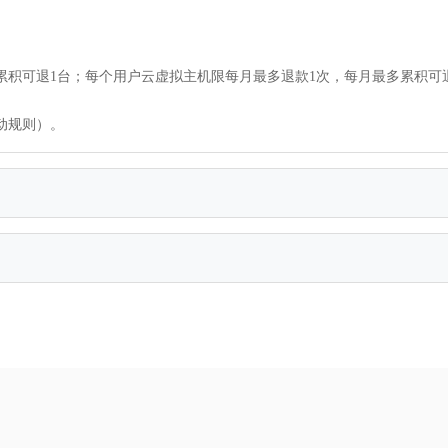
累积可退1台；每个用户云虚拟主机限每月最多退款1次，每月最多累积可
动规则）。