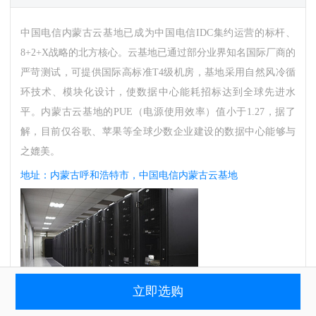
中国电信内蒙古云基地已成为中国电信IDC集约运营的标杆、
8+2+X战略的北方核心。云基地已通过部分业界知名国际厂商的
严苛测试，可提供国际高标准T4级机房，基地采用自然风冷循
环技术、模块化设计，使数据中心能耗招标达到全球先进水
平。内蒙古云基地的PUE（电源使用效率）值小于1.27，据了
解，目前仅谷歌、苹果等全球少数企业建设的数据中心能够与
之媲美。
地址：内蒙古呼和浩特市，中国电信内蒙古云基地
立即选购